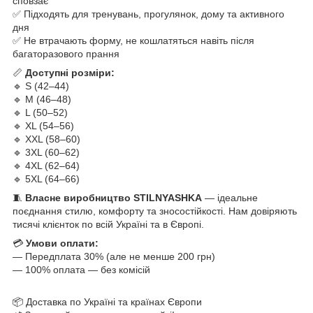
сповзає
✅ Підходять для тренувань, прогулянок, дому та активного
дня
✅ Не втрачають форму, не кошлатяться навіть після
багаторазового прання
📏
Доступні розміри:
🔹 S (42–44)
🔹 M (46–48)
🔹 L (50–52)
🔹 XL (54–56)
🔹 XXL (58–60)
🔹 3XL (60–62)
🔹 4XL (62–64)
🔹 5XL (64–66)
🧵
Власне виробництво STILNYASHKA
— ідеальне
поєднання стилю, комфорту та зносостійкості. Нам довіряють
тисячі клієнток по всій Україні та в Європі.
💳
Умови оплати:
— Передплата 30% (але не менше 200 грн)
— 100% оплата — без комісій
📦 Доставка по Україні та країнах Європи