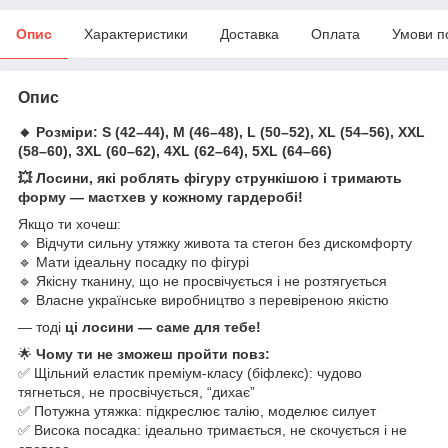
Опис
Характеристики
Доставка
Оплата
Умови п
Опис
🔸 Розміри: S (42–44), M (46–48), L (50–52), XL (54–56), XXL
(58–60), 3XL (60–62), 4XL (62–64), 5XL (64–66)
💥 Лосини, які роблять фігуру стрункішою і тримають
форму — мастхев у кожному гардеробі!
Якщо ти хочеш:
🔹 Відчути сильну утяжку живота та стегон без дискомфорту
🔹 Мати ідеальну посадку по фігурі
🔹 Якісну тканину, що не просвічується і не розтягується
🔹 Власне українське виробництво з перевіреною якістю
— тоді
ці лосини — саме для тебе!
🌟
Чому ти не зможеш пройти повз:
✅ Щільний еластик преміум-класу (біфлекс): чудово
тягнеться, не просвічується, “дихає”
✅ Потужна утяжка: підкреслює талію, моделює силует
✅ Висока посадка: ідеально тримається, не скочується і не