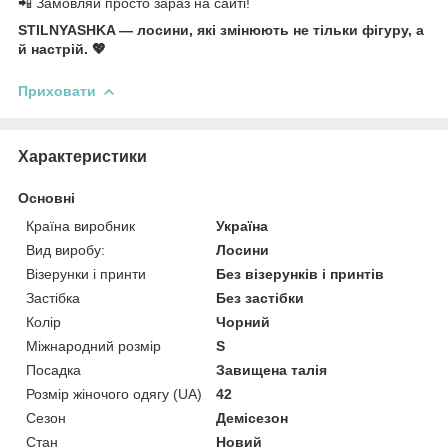
📲 Замовляй просто зараз на сайті!
STILNYASHKA — лосини, які змінюють не тільки фігуру, а
й настрій. 💖
Приховати
Характеристики
Основні
Країна виробник
Україна
Вид виробу:
Лосини
Візерунки і принти
Без візерунків і принтів
Застібка
Без застібки
Колір
Чорний
Міжнародний розмір
S
Посадка
Завищена талія
Розмір жіночого одягу (UA)
42
Сезон
Демісезон
Стан
Новий