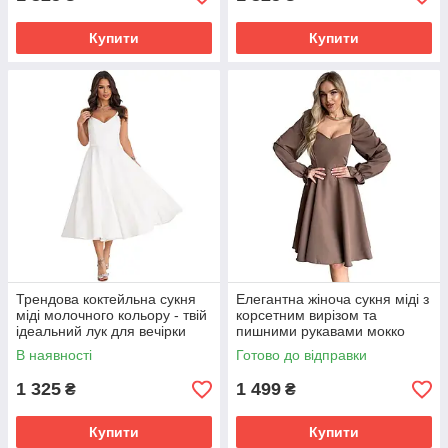
Купити
Купити
Трендова коктейльна сукня
Елегантна жіноча сукня міді з
міді молочного кольору - твій
корсетним вирізом та
ідеальний лук для вечірки
пишними рукавами мокко
В наявності
Готово до відправки
1 325
1 499
₴
₴
Купити
Купити