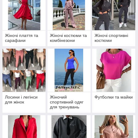
Жіночі плаття та
Жіночі костюми та
Жіночі спортивні
сарафани
комбінезони
костюми
Лосини і легінси
Жіночий
Футболки та майки
для жінок
спортивний одяг
для тренувань