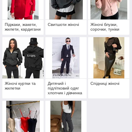
Піджаки, жакети,
Свитшоти жіночі
Жіночі блузки,
жилети, кардигани
сорочки, туніки
Жіночі куртки та
Дитячий і
Спідниці жіночі
жилетки
підлітковий одяг
хлопчик і дівчинка