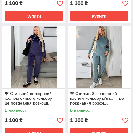
1 100
1 100
₴
₴
Купити
Купити
💖 Стильний велюровий
💖 Стильний велюровий
костюм синього кольору —
костюм кольору м’ята — це
це поєднання розкоші,
поєднання розкоші,
комфорту та трендового
комфорту та трендового
В наявності
В наявності
дизайну! 🌟
дизайну! 🌟
1 100
1 100
₴
₴