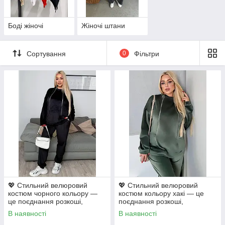
Боді жіночі
Жіночі штани
Сортування
0
Фільтри
💖 Стильний велюровий
💖 Стильний велюровий
костюм чорного кольору —
костюм кольору хакі — це
це поєднання розкоші,
поєднання розкоші,
комфорту та трендового
комфорту та трендового
В наявності
В наявності
дизайну! 🌟
дизайну! 🌟