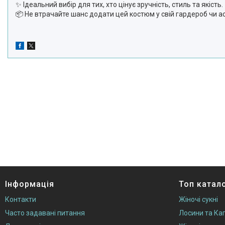
✨ Ідеальний вибір для тих, хто цінує зручність, стиль та якість
📦 Не втрачайте шанс додати цей костюм у свій гардероб чи 
Інформація
Топ катал
Контакти
Жіночі сукні
Часто задавані питання
Лосини та Кап