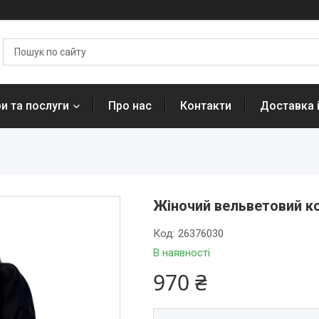
и та послуги
Про нас
Контакти
Доставка 
Жіночий вельветовий к
Код:
26376030
В наявності
970 ₴