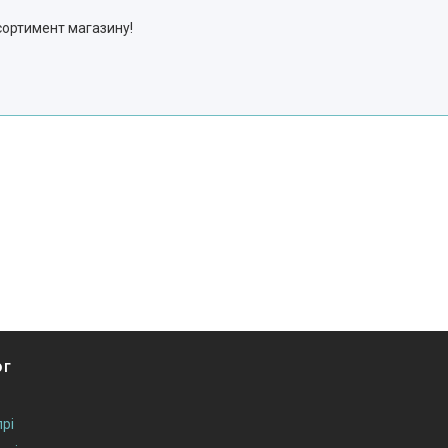
.
асортимент магазину!
ог
рі