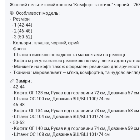
Жіночий вельветовий костюм "Комфорт та стиль" чорний - 2
🎯 Особливості модель :
- Розміри :
- 1 (42-44)
- 2 (46-48)
- 3 (50-52)
- Кольори : пляшка, чорний, сірий
- Фасон :
- Штани з високою посадкою та манжетами на резинці.
- Кофта із регульованою резинкою по низу: легко адаптуєтьс
- Манжети на кофті також оформлені резинкою для зручності
- Тканина : мікровельвет — м’яка, комфортна, та чудово вигл
📏 Заміри :
- 42-44 :
- Кофта: ОГ 128 см, Рукав від горловини 72 см, Довжина 57 с
- Штани: ОС 100 см, Довжина ЗШ/ВШ 100/74 см
- 46-48 :
- Кофта: ОГ 134 см, Рукав від горловини 73 см, Довжина 58 с
- Штани: ОС 104 см, Довжина ЗШ/ВШ 101/74 см
- 50-52 :
- Кофта: ОГ 140 см, Рукав від горловини 74 см, Довжина 59 с
- Штани: ОС 108 см, Довжина ЗШ/ВШ 101/74 см