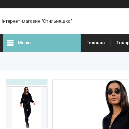
Інтернет-магазин "Стильняшка"
Меню
Головна
Товар
Фотогалерея
Товари
Прайс-листи
Новини
Статті
Презентації та документи
Онлайн оплата
Про нас