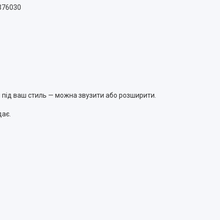
6376030
я під ваш стиль — можна звузити або розширити.
.
ядає.
м
м
м