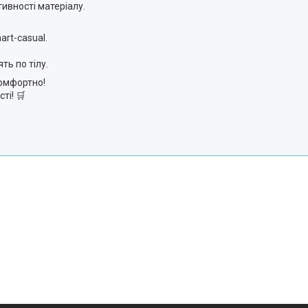
тивності матеріалу.
art-casual.
ять по тілу.
 комфортно!
сті! 🛒