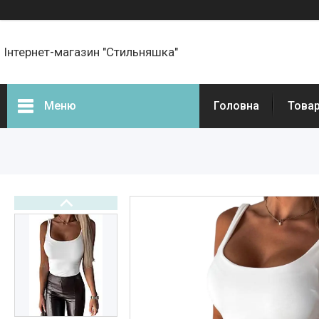
Інтернет-магазин "Стильняшка"
Меню
Головна
Товар
Фотогалерея
Товари
Прайс-листи
Новини
Статті
Презентації та документи
Онлайн оплата
Про нас