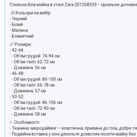
Стильна біла майка в стилі Zara 201258339 – ідеальне допов
🎨 Кольори на вибір:
- Чорний
- Білий
- Малина
- Блакитний
📏 Розміри:
- 42-44:
- Об'єм грудей: 74-94 см
- Об'єм талії: 62-72 см
- Довжина: 56 см
- 46-48:
- Об'єм грудей: 80-100 см
- Об'єм талії: 66-78 см
- Довжина: 57 см
- 50-52:
- Об'єм грудей: 86-106 см
- Об'єм талії: 72-90 см
- Довжина: 58 см
✨ Особливості:
- Тканина: мікродайвінг – еластична, приємна до тіла, добре т
- Подвійна вставка у зоні декольте дозволяє носити майку без