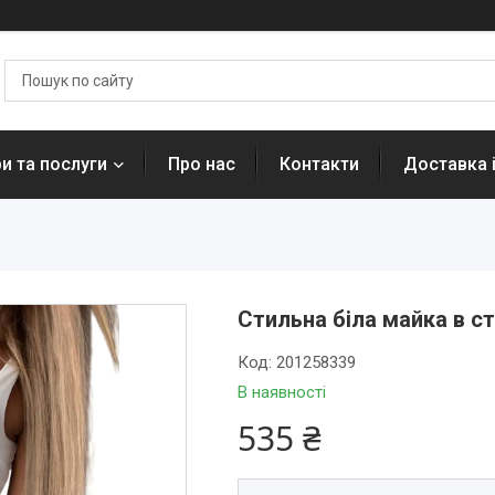
и та послуги
Про нас
Контакти
Доставка 
Стильна біла майка в ст
Код:
201258339
В наявності
535 ₴