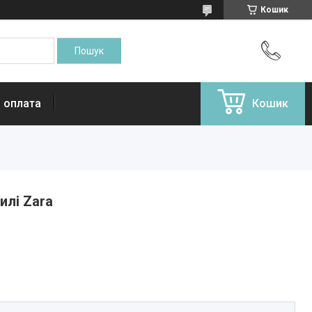
Кошик
і оплата
Кошик
илі Zara