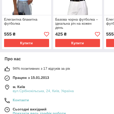
Елегантна блакитна
Базова чорна футболка –
Елег
футболка
ідеальна річ на кожен
фут
день
555
425
555
₴
₴
Купити
Купити
Про нас
94% позитивних з 17 відгуків за рік
Працює з 15.01.2013
м. Київ
вул.Срібнокільська, 24, Київ, Україна
Контакти
Сьогодні вихідний
Показати весь графік роботи