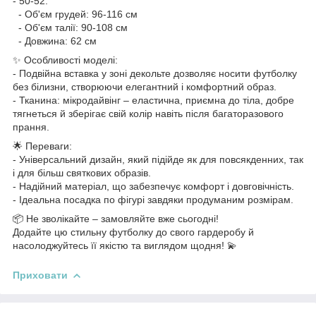
- 50-52:
- Об'єм грудей: 96-116 см
- Об'єм талії: 90-108 см
- Довжина: 62 см
✨ Особливості моделі:
- Подвійна вставка у зоні декольте дозволяє носити футболку
без білизни, створюючи елегантний і комфортний образ.
- Тканина: мікродайвінг – еластична, приємна до тіла, добре
тягнеться й зберігає свій колір навіть після багаторазового
прання.
🌟 Переваги:
- Універсальний дизайн, який підійде як для повсякденних, так
і для більш святкових образів.
- Надійний матеріал, що забезпечує комфорт і довговічність.
- Ідеальна посадка по фігурі завдяки продуманим розмірам.
📦 Не зволікайте – замовляйте вже сьогодні!
Додайте цю стильну футболку до свого гардеробу й
насолоджуйтесь її якістю та виглядом щодня! 💫
Приховати