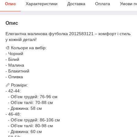
Опис
Характеристики
Доставка
Оплата
Умови п
Опис
Елегантна малинова футболка 2012583121 – комфорт і стиль
у кожній деталі!
🎨 Кольори на вибір:
- Чорний
- Білий
- Малина
- Блакитний
- Оливка
📏 Розміри:
- 42-44:
- Об'єм грудей: 76-96 см
- Об'єм талії: 70-88 см
- Довжина: 58 см
- 46-48:
- Об'єм грудей: 86-106 см
- Об'єм талії: 80-98 см
- Довжина: 60 см