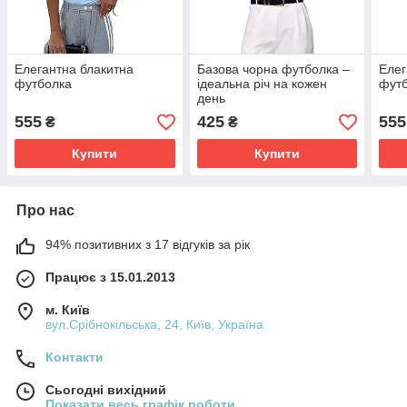
Елегантна блакитна
Базова чорна футболка –
Елег
футболка
ідеальна річ на кожен
фут
день
555
425
555
₴
₴
Купити
Купити
Про нас
94% позитивних з 17 відгуків за рік
Працює з 15.01.2013
м. Київ
вул.Срібнокільська, 24, Київ, Україна
Контакти
Сьогодні вихідний
Показати весь графік роботи