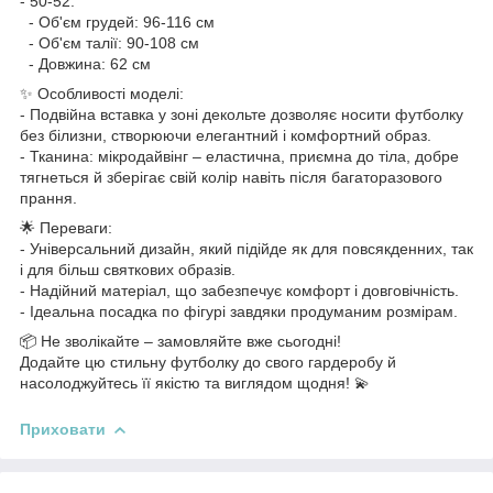
- 50-52:
- Об'єм грудей: 96-116 см
- Об'єм талії: 90-108 см
- Довжина: 62 см
✨ Особливості моделі:
- Подвійна вставка у зоні декольте дозволяє носити футболку
без білизни, створюючи елегантний і комфортний образ.
- Тканина: мікродайвінг – еластична, приємна до тіла, добре
тягнеться й зберігає свій колір навіть після багаторазового
прання.
🌟 Переваги:
- Універсальний дизайн, який підійде як для повсякденних, так
і для більш святкових образів.
- Надійний матеріал, що забезпечує комфорт і довговічність.
- Ідеальна посадка по фігурі завдяки продуманим розмірам.
📦 Не зволікайте – замовляйте вже сьогодні!
Додайте цю стильну футболку до свого гардеробу й
насолоджуйтесь її якістю та виглядом щодня! 💫
Приховати