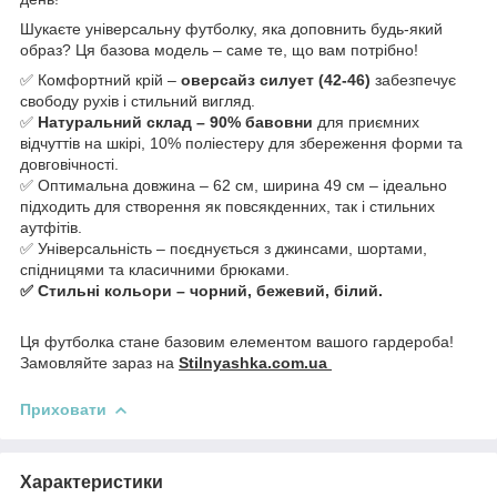
Шукаєте універсальну футболку, яка доповнить будь-який
образ? Ця базова модель – саме те, що вам потрібно!
✅ Комфортний крій –
оверсайз силует (42-46)
забезпечує
свободу рухів і стильний вигляд.
✅
Натуральний склад – 90% бавовни
для приємних
відчуттів на шкірі, 10% поліестеру для збереження форми та
довговічності.
✅ Оптимальна довжина – 62 см, ширина 49 см – ідеально
підходить для створення як повсякденних, так і стильних
аутфітів.
✅ Універсальність – поєднується з джинсами, шортами,
спідницями та класичними брюками.
✅ Стильні кольори – чорний, бежевий, білий.
Ця футболка стане базовим елементом вашого гардероба!
Замовляйте зараз на
Stilnyashka.com.ua
Приховати
Характеристики