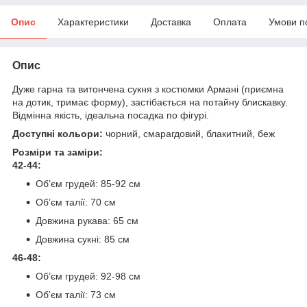
Опис
Характеристики
Доставка
Оплата
Умови п
Опис
Дуже гарна та витончена сукня з костюмки Армані (приємна
на дотик, тримає форму), застібається на потайну блискавку.
Відмінна якість, ідеальна посадка по фігурі.
Доступні кольори:
чорний, смарагдовий, блакитний, беж
Розміри та заміри:
42-44:
Обʼєм грудей: 85-92 см
Обʼєм талії: 70 см
Довжина рукава: 65 см
Довжина сукні: 85 см
46-48:
Обʼєм грудей: 92-98 см
Обʼєм талії: 73 см