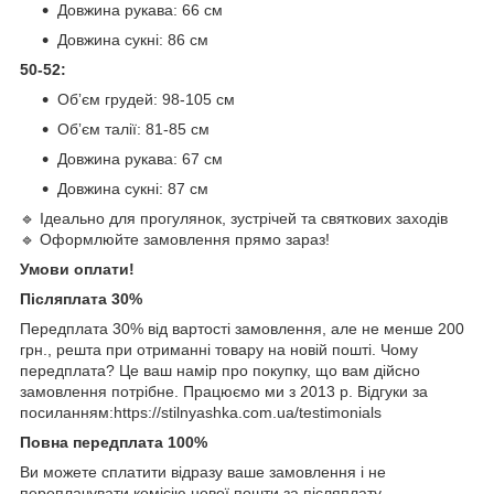
Довжина рукава: 66 см
Довжина сукні: 86 см
50-52:
Обʼєм грудей: 98-105 см
Обʼєм талії: 81-85 см
Довжина рукава: 67 см
Довжина сукні: 87 см
🔹 Ідеально для прогулянок, зустрічей та святкових заходів
🔹 Оформлюйте замовлення прямо зараз!
Умови оплати!
Післяплата 30%
Передплата 30% від вартості замовлення, але не менше 200
грн., решта при отриманні товару на новій пошті. Чому
передплата? Це ваш намір про покупку, що вам дійсно
замовлення потрібне. Працюємо ми з 2013 р. Відгуки за
посиланням:https://stilnyashka.com.ua/testimonials
Повна передплата 100%
Ви можете сплатити відразу ваше замовлення і не
переплачувати комісію нової пошти за післяплату.