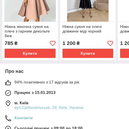
Ніжна жіночна сукня на
Ніжна сукня на плечі
Ніжн
плечі з гарним декольте
довжини міді чорний
довж
беж
785
1 200
1 2
₴
₴
Купити
Купити
Про нас
94% позитивних з 17 відгуків за рік
Працює з 15.01.2013
м. Київ
вул.Срібнокільська, 24, Київ, Україна
Контакти
Сьогодні працює з 09:00 до 18:00