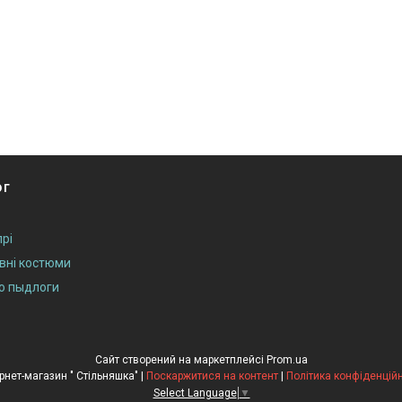
ог
рі
ивні костюми
до пыдлоги
Сайт створений на маркетплейсі
Prom.ua
Інтернет-магазин " Стільняшка" |
Поскаржитися на контент
|
Політика конфіденційн
Select Language
▼