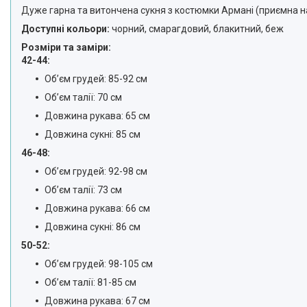
Дуже гарна та витончена сукня з костюмки Армані (приємна на 
Доступні кольори:
чорний, смарагдовий, блакитний, беж
Розміри та заміри:
42-44:
Обʼєм грудей: 85-92 см
Обʼєм талії: 70 см
Довжина рукава: 65 см
Довжина сукні: 85 см
46-48:
Обʼєм грудей: 92-98 см
Обʼєм талії: 73 см
Довжина рукава: 66 см
Довжина сукні: 86 см
50-52:
Обʼєм грудей: 98-105 см
Обʼєм талії: 81-85 см
Довжина рукава: 67 см