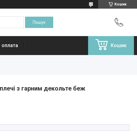
Кошик
і оплата
Кошик
 плечі з гарним декольте беж