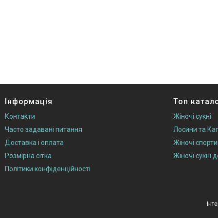
Інформація
Топ катал
Контакти
Жіночі сукні
Часто задавані питання
Лосини та Кап
Доставка і оплата
Жіночі спорт
Розмірна сітка
Жіночі сукні 
Політики конфіденційності