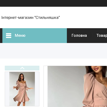
Інтернет-магазин "Стильняшка"
Меню
Головна
Товар
Фотогалерея
Товари
Прайс-листи
Новини
Статті
Презентації та документи
Онлайн оплата
Про нас