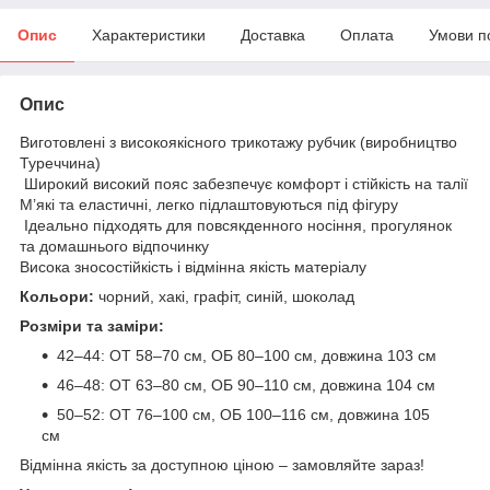
Опис
Характеристики
Доставка
Оплата
Умови п
Опис
Виготовлені з високоякісного трикотажу рубчик (виробництво
Туреччина)
Широкий високий пояс забезпечує комфорт і стійкість на талії
М’які та еластичні, легко підлаштовуються під фігуру
Ідеально підходять для повсякденного носіння, прогулянок
та домашнього відпочинку
Висока зносостійкість і відмінна якість матеріалу
Кольори:
чорний, хакі, графіт, синій, шоколад
Розміри та заміри:
42–44: ОТ 58–70 см, ОБ 80–100 см, довжина 103 см
46–48: ОТ 63–80 см, ОБ 90–110 см, довжина 104 см
50–52: ОТ 76–100 см, ОБ 100–116 см, довжина 105
см
Відмінна якість за доступною ціною – замовляйте зараз!