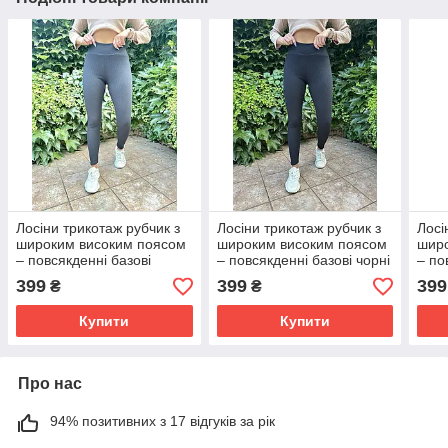
Лосіни трикотаж рубчик з
Лосіни трикотаж рубчик з
Лосі
широким високим поясом
широким високим поясом
шир
– повсякденні базові
– повсякденні базові чорні
– по
графіт
399
399
399
₴
₴
Купити
Купити
Про нас
94% позитивних з 17 відгуків за рік