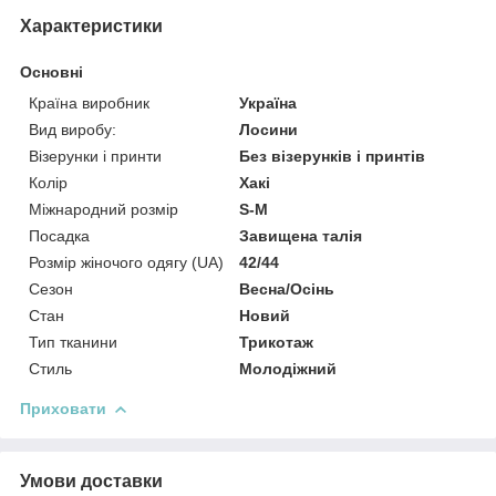
Характеристики
Основні
Країна виробник
Україна
Вид виробу:
Лосини
Візерунки і принти
Без візерунків і принтів
Колір
Хакі
Міжнародний розмір
S-M
Посадка
Завищена талія
Розмір жіночого одягу (UA)
42/44
Сезон
Весна/Осінь
Стан
Новий
Тип тканини
Трикотаж
Стиль
Молодіжний
Приховати
Умови доставки