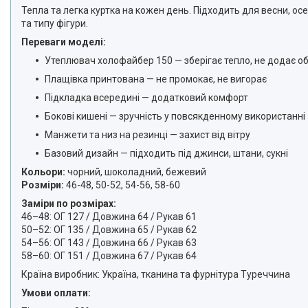
Тепла та легка куртка на кожен день. Підходить для весни, ос
та типу фігури.
Переваги моделі:
Утеплювач холофайбер 150 — зберігає тепло, не додає об
Плащівка принтована — не промокає, не вигорає
Підкладка всередині — додатковий комфорт
Бокові кишені — зручність у повсякденному використанні
Манжети та низ на резинці — захист від вітру
Базовий дизайн — підходить під джинси, штани, сукні
Кольори:
чорний, шоколадний, бежевий
Розміри:
46-48, 50-52, 54-56, 58-60
Заміри по розмірах:
46–48: ОГ 127 / Довжина 64 / Рукав 61
50–52: ОГ 135 / Довжина 65 / Рукав 62
54–56: ОГ 143 / Довжина 66 / Рукав 63
58–60: ОГ 151 / Довжина 67 / Рукав 64
Країна виробник: Україна, тканина та фурнітура Туреччина
Умови оплати: