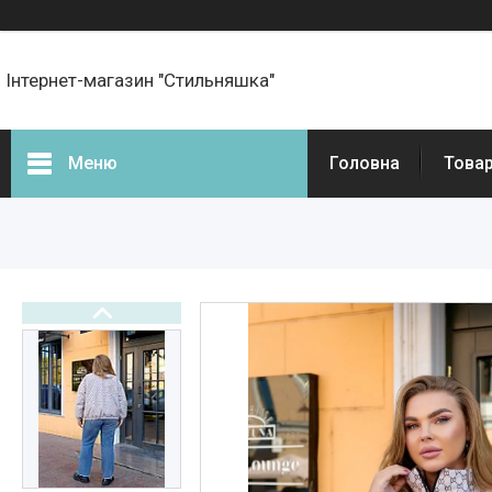
Інтернет-магазин "Стильняшка"
Меню
Головна
Товар
Фотогалерея
Товари
Прайс-листи
Новини
Статті
Презентації та документи
Онлайн оплата
Про нас