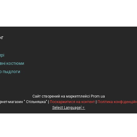
ог
рі
ивні костюми
до пыдлоги
Сайт створений на маркетплейсі
Prom.ua
Інтернет-магазин " Стільняшка" |
Поскаржитися на контент
|
Політика конфіденційн
Select Language
▼