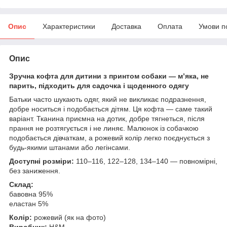
Опис
Характеристики
Доставка
Оплата
Умови п
Опис
Зручна кофта для дитини з принтом собаки — м’яка, не
парить, підходить для садочка і щоденного одягу
Батьки часто шукають одяг, який не викликає подразнення,
добре носиться і подобається дітям. Ця кофта — саме такий
варіант. Тканина приємна на дотик, добре тягнеться, після
прання не розтягується і не линяє. Малюнок із собачкою
подобається дівчаткам, а рожевий колір легко поєднується з
будь-якими штанами або легінсами.
Доступні розміри:
110–116, 122–128, 134–140 — повномірні,
без заниження.
Склад:
бавовна 95%
еластан 5%
Колір:
рожевий (як на фото)
Виробник:
H&M