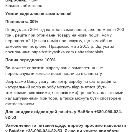
Кількість обмежена!
Умови надсилання замовлення!
Післяплата 30%
Передплата 30% від вартості замовлення, але не менше 200
грн., решта при отриманні товару на новій пошті. Чому
передплата? Це ваш намір про покупку, що вам дійсно
замовлення потрібне. Працюємо ми з 2013 р. Відгуки за
посиланням: https://stilnyashka.com.ua/testimonials
Повна передплата 100%
Ви можете сплатити відразу ваше замовлення і не
переплачувати комісію нової пошти за післяплату.
Звертаємо Вашу увагу, що колір виробу на фотографії та
натуральний колір виробу можуть відрізнятися (бути
темнішими, світлішими, яскравішими) це пов'язано з різними
налаштуваннями монітора, а також можуть бути спотворені
фотоспалахом.
Для швидких відповідей пишіть у Вайбер +380-096-024-
82-53
Замовлення та питання щодо виробу просимо надсилати
у Вайбер +38-096-024-82-53. Якщо ви хочете придбати