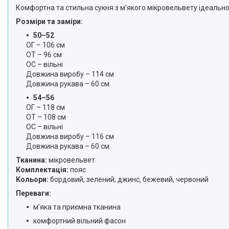
Комфортна та стильна сукня з м’якого мікровельвету ідеально
Розміри та заміри:
50–52
ОГ – 106 см
ОТ – 96 см
ОС – вільні
Довжина виробу – 114 см
Довжина рукава – 60 см
54–56
ОГ – 118 см
ОТ – 108 см
ОС – вільні
Довжина виробу – 116 см
Довжина рукава – 60 см
Тканина:
мікровельвет
Комплектація:
пояс
Кольори:
бордовий, зелений, джинс, бежевий, червоний
Переваги:
м’яка та приємна тканина
комфортний вільний фасон