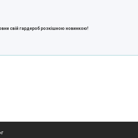
овни свій гардероб розкішною новинкою
!
ог