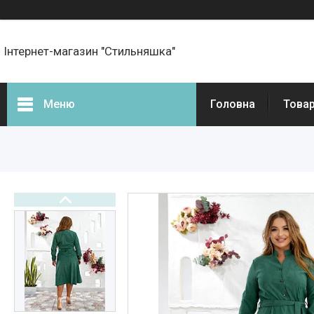
Інтернет-магазин "Стильняшка"
Меню
Головна
Товар
Фотогалерея
Товари
Прайс-листи
Новини
Статті
Презентації та документи
Онлайн оплата
Про нас