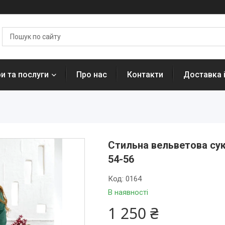
и та послуги
Про нас
Контакти
Доставка 
Стильна вельветова сукн
54-56
Код:
0164
В наявності
1 250 ₴