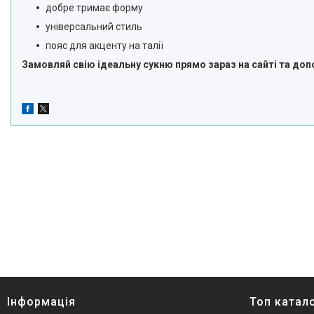
добре тримає форму
універсальний стиль
пояс для акценту на талії
Замовляй свію ідеальну сукню прямо зараз
на сайті
та доп
Інформація
Топ катал