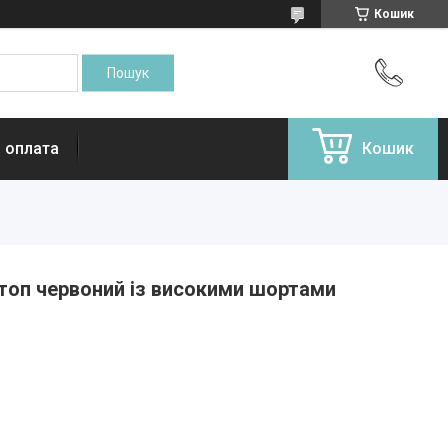
Кошик
і оплата
Кошик
топ червоний із високими шортами