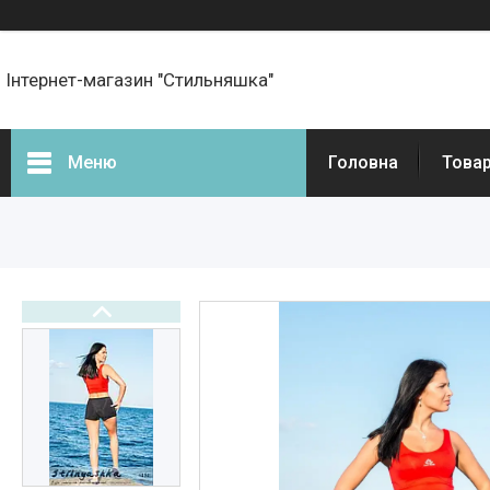
Інтернет-магазин "Стильняшка"
Меню
Головна
Товар
Фотогалерея
Товари
Прайс-листи
Новини
Статті
Презентації та документи
Онлайн оплата
Про нас