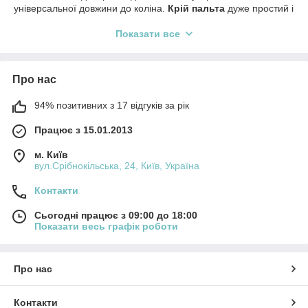
універсальної довжини до коліна.
Крій пальта
дуже простий і
елегантний, тому їх можна носити з будь-яким взуттям та
Показати все
одягом. Варіюючи ці елементи, Ви можете одягати й
носити
пальто
для походів у ресторан і театр, у гості, для роботи та
різних поїздок, і як повсякденний варіант. Звоните нам! Наші
менеджери допоможуть Вам у виборі/підборі, щоб кожна
Про нас
покупка була вдалою.
94% позитивних з 17 відгуків за рік
Працює з 15.01.2013
м. Київ
вул.Срібнокільська, 24, Київ, Україна
Контакти
Сьогодні працює з 09:00 до 18:00
Показати весь графік роботи
Про нас
Контакти